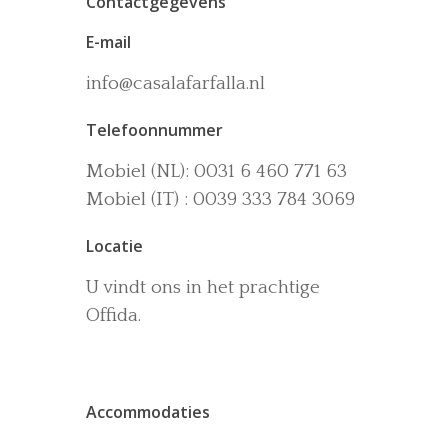
Contactgegevens
E-mail
info@casalafarfalla.nl
Telefoonnummer
Het huis
Mobiel (NL): 0031 6 460 771 63
Accommodaties
Wijn-en Olijfgaard
Mobiel (IT) : 0039 333 784 3069
Het zwembad
Omgeving
Locatie
Activiteiten
U vindt ons in het prachtige
La dolce vita
Offida.
Boek nu
Contact
Accommodaties