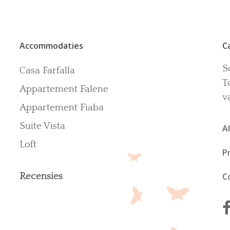
Accommodaties
C
S
Casa Farfalla
T
Appartement Falene
v
Appartement Fiaba
Suite Vista
A
Loft
P
Recensies
C