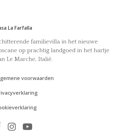
asa La Farfalla
chitterende familievilla in het nieuwe
oscane op prachtig landgoed in het hartje
an Le Marche, Italië.
lgemene voorwaarden
rivacyverklaring
ookieverklaring