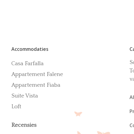
Accommodaties
C
S
Casa Farfalla
T
Appartement Falene
v
Appartement Fiaba
Suite Vista
A
Loft
P
Recensies
C