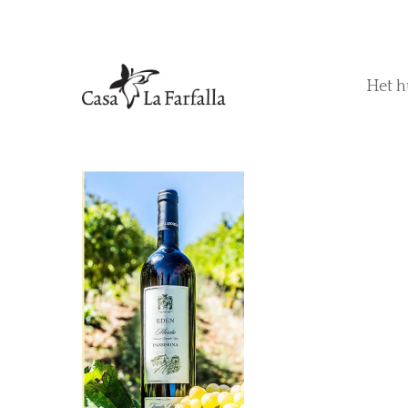
Het h
Hit enter to search or ESC to close