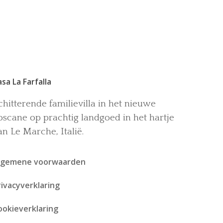
asa La Farfalla
chitterende familievilla in het nieuwe
oscane op prachtig landgoed in het hartje
an Le Marche, Italië.
lgemene voorwaarden
rivacyverklaring
ookieverklaring