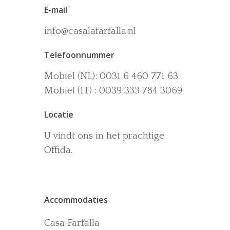
E-mail
info@casalafarfalla.nl
Telefoonnummer
Het huis
Mobiel (NL): 0031 6 460 771 63
Accommodaties
Wijn-en Olijfgaard
Mobiel (IT) : 0039 333 784 3069
Het zwembad
Omgeving
Locatie
Activiteiten
U vindt ons in het prachtige
Offida.
La dolce vita
Boek nu
Contact
Accommodaties
Casa Farfalla