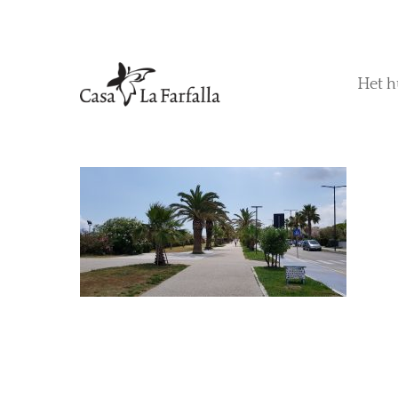
Het h
Hit enter to search or ESC to close