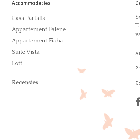
Accommodaties
C
S
Casa Farfalla
T
Appartement Falene
v
Appartement Fiaba
Suite Vista
A
Loft
P
Recensies
C