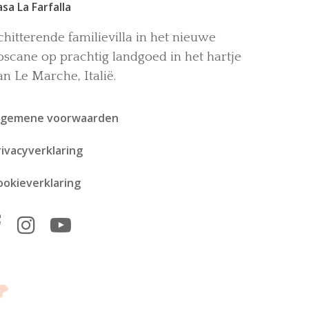
asa La Farfalla
chitterende familievilla in het nieuwe
oscane op prachtig landgoed in het hartje
an Le Marche, Italië.
lgemene voorwaarden
rivacyverklaring
ookieverklaring