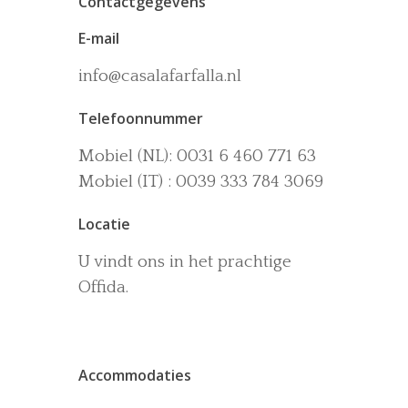
Contactgegevens
E-mail
info@casalafarfalla.nl
Telefoonnummer
Het huis
Mobiel (NL): 0031 6 460 771 63
Accommodaties
Wijn-en Olijfgaard
Mobiel (IT) : 0039 333 784 3069
Het zwembad
Omgeving
Locatie
Activiteiten
U vindt ons in het prachtige
La dolce vita
Offida.
Boek nu
Contact
Accommodaties