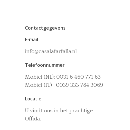
Contactgegevens
E-mail
info@casalafarfalla.nl
Het huis
Telefoonnummer
Accommodaties
Wijn-en Olijfgaard
Mobiel (NL): 0031 6 460 771 63
Het zwembad
Omgeving
Mobiel (IT) : 0039 333 784 3069
Activiteiten
Locatie
La dolce vita
U vindt ons in het prachtige
Boek nu
Offida.