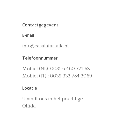
Contactgegevens
E-mail
info@casalafarfalla.nl
Het huis
Telefoonnummer
Accommodaties
Wijn-en Olijfgaard
Mobiel (NL): 0031 6 460 771 63
Het zwembad
Omgeving
Mobiel (IT) : 0039 333 784 3069
Activiteiten
Locatie
La dolce vita
U vindt ons in het prachtige
Boek nu
Offida.