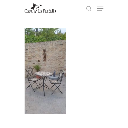
Hit enter to search or ESC to
close