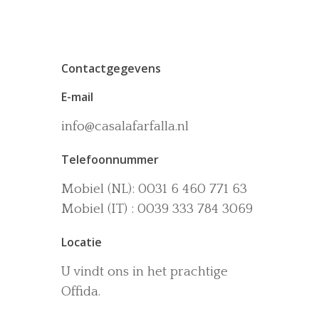
Contactgegevens
E-mail
info@casalafarfalla.nl
Het huis
Telefoonnummer
Accommodaties
Wijn-en Olijfgaard
Mobiel (NL): 0031 6 460 771 63
Het zwembad
Omgeving
Mobiel (IT) : 0039 333 784 3069
Activiteiten
Locatie
La dolce vita
U vindt ons in het prachtige
Boek nu
Offida.