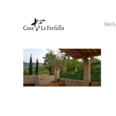
Het h
Hit enter to search or ESC to close