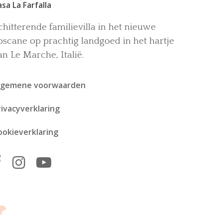
asa La Farfalla
chitterende familievilla in het nieuwe
oscane op prachtig landgoed in het hartje
an Le Marche, Italië.
lgemene voorwaarden
rivacyverklaring
ookieverklaring