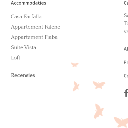
Accommodaties
C
S
Casa Farfalla
T
Appartement Falene
v
Appartement Fiaba
Suite Vista
A
Loft
P
Recensies
C