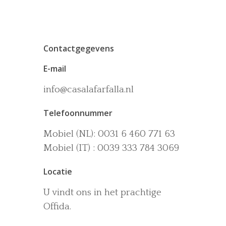
Contactgegevens
E-mail
info@casalafarfalla.nl
Het huis
Telefoonnummer
Accommodaties
Wijn-en Olijfgaard
Mobiel (NL): 0031 6 460 771 63
Het zwembad
Omgeving
Mobiel (IT) : 0039 333 784 3069
Activiteiten
Locatie
La dolce vita
U vindt ons in het prachtige
Boek nu
Offida.