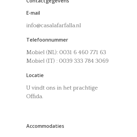
Contactgegevens
E-mail
info@casalafarfalla.nl
Telefoonnummer
Het huis
Mobiel (NL): 0031 6 460 771 63
Accommodaties
Wijn-en Olijfgaard
Mobiel (IT) : 0039 333 784 3069
Het zwembad
Omgeving
Locatie
Activiteiten
U vindt ons in het prachtige
La dolce vita
Offida.
Boek nu
Contact
Accommodaties