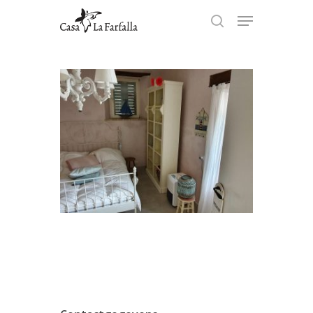
Hit enter to search or ESC to
close