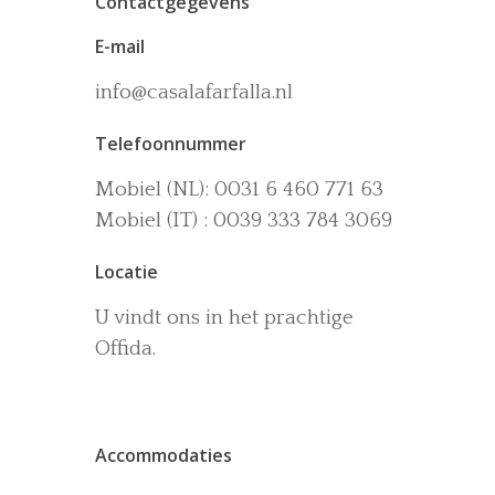
Contactgegevens
E-mail
info@casalafarfalla.nl
Telefoonnummer
Het huis
Mobiel (NL): 0031 6 460 771 63
Accommodaties
Wijn-en Olijfgaard
Mobiel (IT) : 0039 333 784 3069
Het zwembad
Omgeving
Locatie
Activiteiten
U vindt ons in het prachtige
La dolce vita
Offida.
Boek nu
Contact
Accommodaties