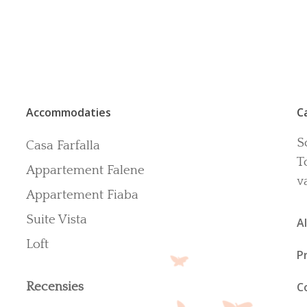
Accommodaties
C
S
Casa Farfalla
T
Appartement Falene
v
Appartement Fiaba
Suite Vista
A
Loft
P
Recensies
C