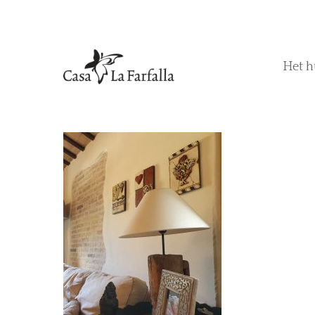
Het h
Hit enter to search or ESC to close