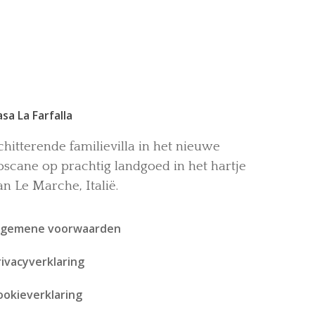
asa La Farfalla
chitterende familievilla in het nieuwe
oscane op prachtig landgoed in het hartje
an Le Marche, Italië.
lgemene voorwaarden
rivacyverklaring
ookieverklaring