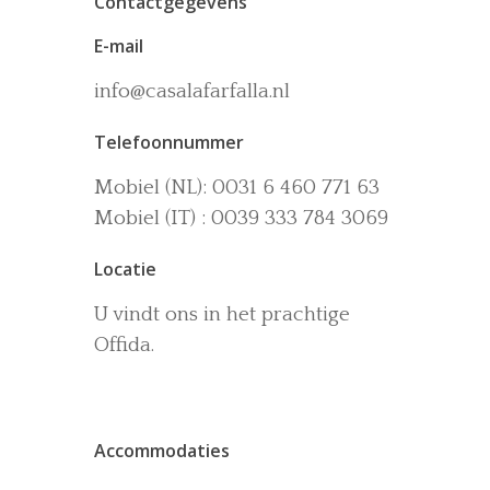
Contactgegevens
E-mail
info@casalafarfalla.nl
Telefoonnummer
Het huis
Mobiel (NL): 0031 6 460 771 63
Accommodaties
Wijn-en Olijfgaard
Mobiel (IT) : 0039 333 784 3069
Het zwembad
Omgeving
Locatie
Activiteiten
U vindt ons in het prachtige
La dolce vita
Offida.
Boek nu
Contact
Accommodaties