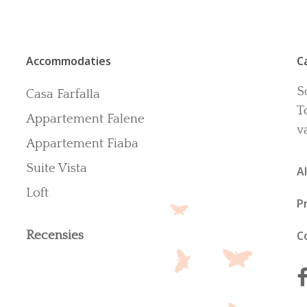
Accommodaties
C
S
Casa Farfalla
T
Appartement Falene
v
Appartement Fiaba
Suite Vista
A
Loft
P
Recensies
C