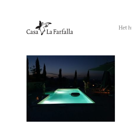
Het h
Hit enter to search or ESC to close