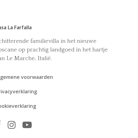
asa La Farfalla
chitterende familievilla in het nieuwe
oscane op prachtig landgoed in het hartje
an Le Marche, Italië.
lgemene voorwaarden
rivacyverklaring
ookieverklaring