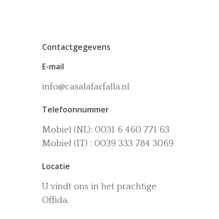
Contactgegevens
E-mail
info@casalafarfalla.nl
Het huis
Telefoonnummer
Accommodaties
Wijn-en Olijfgaard
Mobiel (NL): 0031 6 460 771 63
Het zwembad
Omgeving
Mobiel (IT) : 0039 333 784 3069
Activiteiten
Locatie
La dolce vita
U vindt ons in het prachtige
Boek nu
Offida.