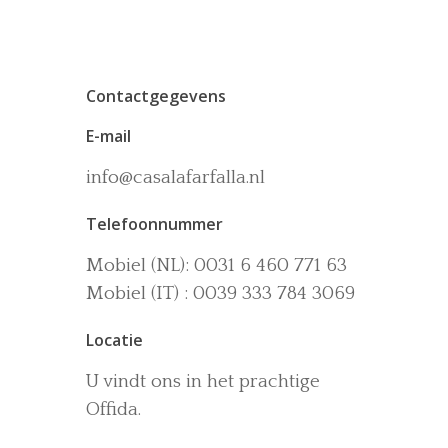
Contactgegevens
E-mail
info@casalafarfalla.nl
Het huis
Telefoonnummer
Accommodaties
Wijn-en Olijfgaard
Mobiel (NL): 0031 6 460 771 63
Het zwembad
Omgeving
Mobiel (IT) : 0039 333 784 3069
Activiteiten
Locatie
La dolce vita
U vindt ons in het prachtige
Boek nu
Offida.