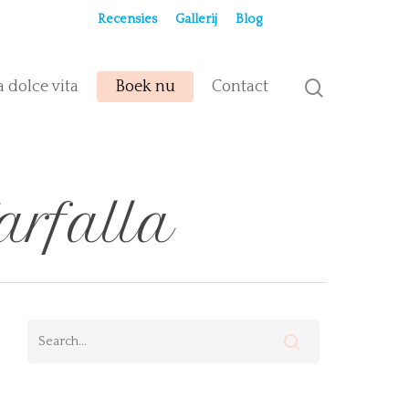
Recensies
Gallerij
Blog
a dolce vita
Boek nu
Contact
arfalla