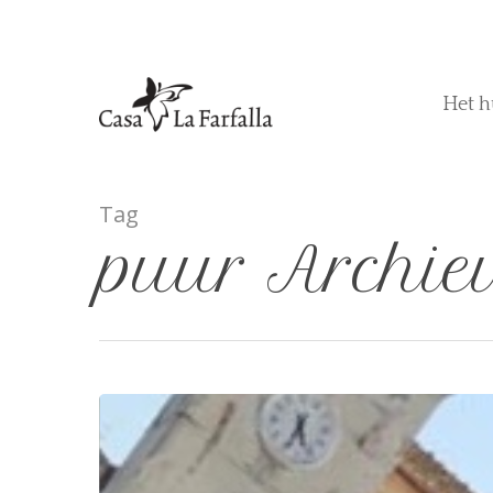
Het h
Tag
puur Archie
Hit enter to search or ESC to close