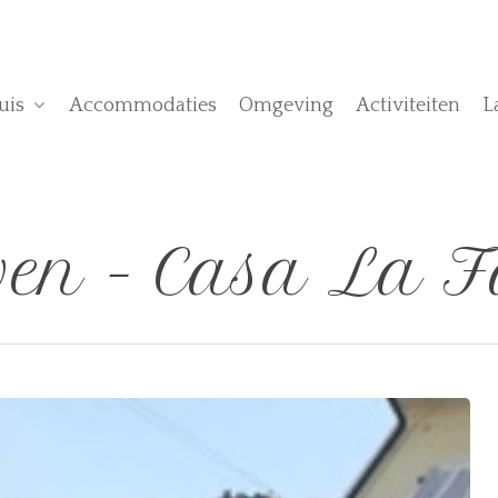
uis
Accommodaties
Omgeving
Activiteiten
L
ven - Casa La F