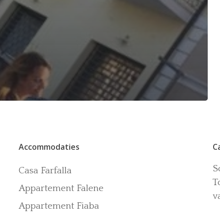
Accommodaties
C
S
Casa Farfalla
T
Appartement Falene
v
Appartement Fiaba